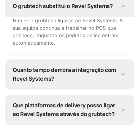
O grubtech substitui o Revel Systems?
Não — o grubtech liga-se ao Revel Systems. A
sua equipa continua a trabalhar no POS que
conhece, enquanto os pedidos online entram
automaticamente.
Quanto tempo demora a integração com
Revel Systems?
A maioria das ligações Revel Systems fica
operacional em dias. A nossa equipa configura
Que plataformas de delivery posso ligar
a integração consigo — sem desenvolvimento
ao Revel Systems através do grubtech?
do seu lado.
Mais de 100 plataformas de pedidos — cada
pedido é injetado diretamente no Revel