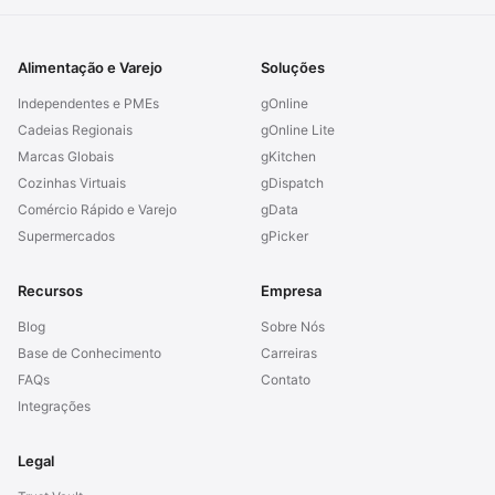
Alimentação e Varejo
Soluções
Independentes e PMEs
gOnline
Cadeias Regionais
gOnline Lite
Marcas Globais
gKitchen
Cozinhas Virtuais
gDispatch
Comércio Rápido e Varejo
gData
Supermercados
gPicker
Recursos
Empresa
Blog
Sobre Nós
Base de Conhecimento
Carreiras
FAQs
Contato
Integrações
Legal