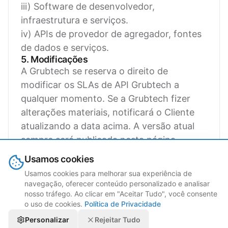
iii) Software de desenvolvedor,
infraestrutura e serviços.
iv) APIs de provedor de agregador, fontes
de dados e serviços.
5. Modificações
A Grubtech se reserva o direito de
modificar os SLAs de API Grubtech a
qualquer momento. Se a Grubtech fizer
alterações materiais, notificará o Cliente
atualizando a data acima. A versão atual
sempre será publicada nesta página.
6. Anexo de Níveis de Severidade
Usamos cookies
Tempo
Recurs
Usamos cookies para melhorar sua experiência de
Prioridade
Definição
de
navegação, oferecer conteúdo personalizado e analisar
Grubte
nosso tráfego. Ao clicar em "Aceitar Tudo", você consente
Resposta
o uso de cookies.
Política de Privacidade
O Serviço está
Personalizar
Rejeitar Tudo