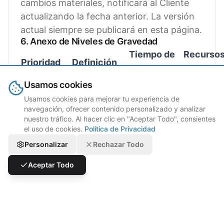
cambios materiales, notificará al Cliente
actualizando la fecha anterior. La versión
actual siempre se publicará en esta página.
6. Anexo de Niveles de Gravedad
Tiempo de
Recursos
Prioridad
Definición
Respuesta
Grubte
Usamos cookies
El Servicio está
Usamos cookies para mejorar tu experiencia de
"caído", las
navegación, ofrecer contenido personalizado y analizar
operaciones
nuestro tráfico. Al hacer clic en "Aceptar Todo", consientes
el uso de cookies.
Política de Privacidad
del Servicio
Personalizar
Rechazar Todo
están
Grubtech
Aceptar Todo
severamente
proporcion
degradadas, o
los recurso
P1
este es un
1 Hora
necesarios 
impacto crítico
24 horas p