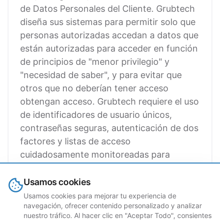
de Datos Personales del Cliente. Grubtech
diseña sus sistemas para permitir solo que
personas autorizadas accedan a datos que
están autorizadas para acceder en función
de principios de "menor privilegio" y
"necesidad de saber", y para evitar que
otros que no deberían tener acceso
obtengan acceso. Grubtech requiere el uso
de identificadores de usuario únicos,
contraseñas seguras, autenticación de dos
factores y listas de acceso
cuidadosamente monitoreadas para
minimizar el potencial de uso de cuenta no
autorizado. El otorgamiento o
Usamos cookies
modificación de derechos de acceso se
Usamos cookies para mejorar tu experiencia de
navegación, ofrecer contenido personalizado y analizar
basa en: las responsabilidades laborales
nuestro tráfico. Al hacer clic en "Aceptar Todo", consientes