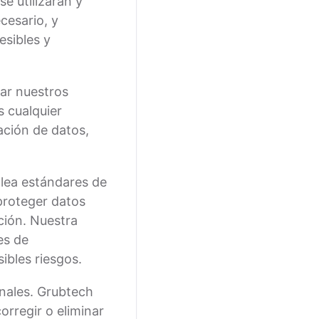
e utilizarán y
cesario, y
esibles y
nar nuestros
 cualquier
ación de datos,
plea estándares de
 proteger datos
ción. Nuestra
es de
ibles riesgos.
nales. Grubtech
orregir o eliminar