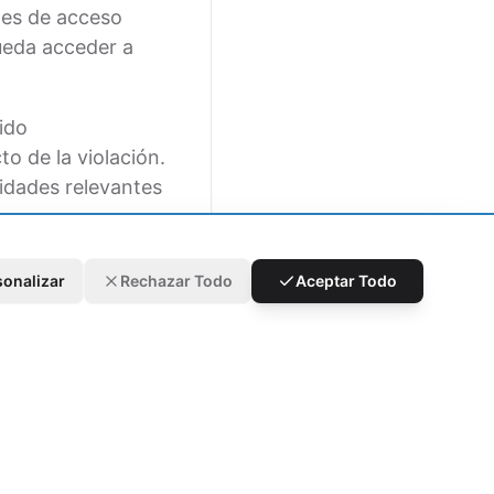
les de acceso
pueda acceder a
ido
to de la violación.
idades relevantes
uerzo único sino
sonalizar
Rechazar Todo
Aceptar Todo
e nuestras
sitos regulatorios
e somete a
an y se adhieran
eguras. Nos
seguridad, para