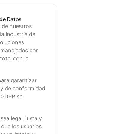
 de Datos
s de nuestros
a industria de
soluciones
s manejados por
otal con la
ara garantizar
a y de conformidad
l GDPR se
a legal, justa y
 que los usuarios