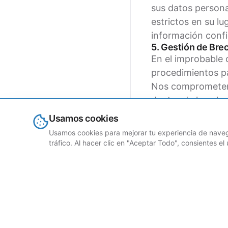
sus datos person
estrictos en su l
información confi
5. Gestión de Bre
En el improbable 
procedimientos par
Nos comprometemos
dentro de los pla
Compromiso Conti
Usamos cookies
El compromiso de
Usamos cookies para mejorar tu experiencia de navega
un compromiso co
tráfico. Al hacer clic en "Aceptar Todo", consientes e
prácticas de prot
en evolución y la
capacitación reg
a los principios d
Al elegir Grubtec
comprometemos a 