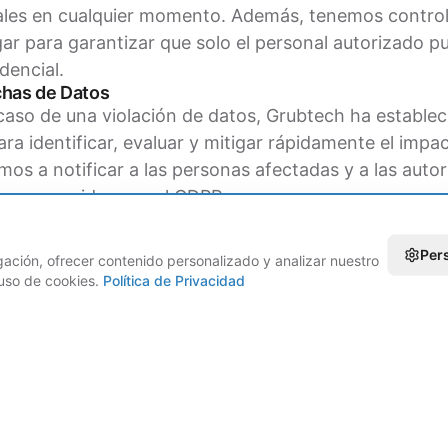
ales en cualquier momento. Además, tenemos contro
ugar para garantizar que solo el personal autorizado 
dencial.
chas de Datos
caso de una violación de datos, Grubtech ha establec
a identificar, evaluar y mitigar rápidamente el impac
 a notificar a las personas afectadas y a las autor
zos requeridos por el GDPR.
nuo con el Cumplimiento
 Grubtech con el cumplimiento del GDPR no es un esf
Per
ción, ofrecer contenido personalizado y analizar nuestro
ntinuo. Monitoreamos y actualizamos continuament
l uso de cookies.
Política de Privacidad
ección de datos para mantenernos al día con los requi
s mejores prácticas de la industria. Nuestro equipo s
ular para garantizar que todos en Grubtech comprend
el GDPR.
h, puedes confiar en que tus datos están en manos s
mantener los más altos estándares de privacidad y 