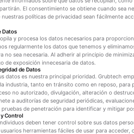
te informados sobre qué datos se recopilan, cómo s
artirán. El consentimiento se obtiene cuando sea ne
nuestras políticas de privacidad sean fácilmente acc
e Datos
opila y procesa los datos necesarios para proporcio
mos regularmente los datos que tenemos y eliminamos
a no sea necesaria. Al adherir al principio de minimiz
go de exposición innecesaria de datos.
tegridad de Datos
us datos es nuestra principal prioridad. Grubtech em
 la industria, tanto en tránsito como en reposo, para
ceso no autorizado, divulgación, alteración o destruc
ete a auditorías de seguridad periódicas, evaluacion
 pruebas de penetración para identificar y mitigar pos
 y Control
ndividuos deben tener control sobre sus datos perso
usuarios herramientas fáciles de usar para acceder, c