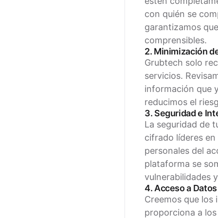
estén completamen
con quién se comp
garantizamos que 
comprensibles.
2. Minimización d
Grubtech solo rec
servicios. Revisa
información que y
reducimos el ries
3. Seguridad e In
La seguridad de t
cifrado líderes en
personales del ac
plataforma se som
vulnerabilidades y
4. Acceso a Datos
Creemos que los i
proporciona a los 