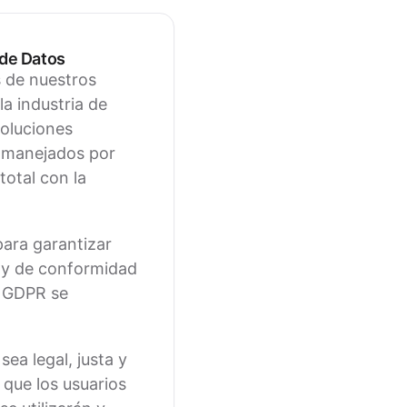
 de Datos
s de nuestros
a industria de
soluciones
s manejados por
otal con la
ara garantizar
a y de conformidad
l GDPR se
a legal, justa y
 que los usuarios