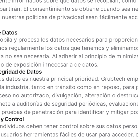
te informados sobre qué datos se recopilan, cómo s
artirán. El consentimiento se obtiene cuando sea ne
nuestras políticas de privacidad sean fácilmente acc
e Datos
opila y procesa los datos necesarios para proporcio
mos regularmente los datos que tenemos y eliminamos
a no sea necesaria. Al adherir al principio de minimiz
go de exposición innecesaria de datos.
tegridad de Datos
us datos es nuestra principal prioridad. Grubtech em
 la industria, tanto en tránsito como en reposo, para
ceso no autorizado, divulgación, alteración o destruc
ete a auditorías de seguridad periódicas, evaluacion
 pruebas de penetración para identificar y mitigar pos
 y Control
ndividuos deben tener control sobre sus datos perso
usuarios herramientas fáciles de usar para acceder, c