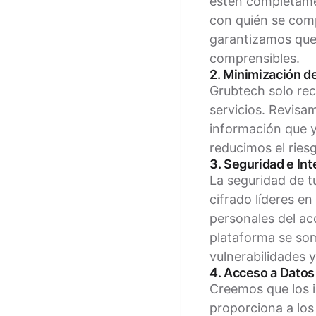
estén completamen
con quién se comp
garantizamos que 
comprensibles.
2. Minimización d
Grubtech solo rec
servicios. Revisa
información que y
reducimos el ries
3. Seguridad e In
La seguridad de t
cifrado líderes en
personales del ac
plataforma se som
vulnerabilidades y
4. Acceso a Datos
Creemos que los i
proporciona a los 