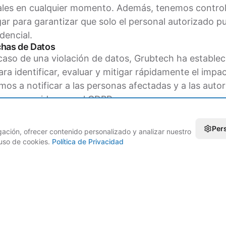
ales en cualquier momento. Además, tenemos contro
ugar para garantizar que solo el personal autorizado 
dencial.
chas de Datos
caso de una violación de datos, Grubtech ha establec
a identificar, evaluar y mitigar rápidamente el impac
 a notificar a las personas afectadas y a las autor
zos requeridos por el GDPR.
nuo con el Cumplimiento
 Grubtech con el cumplimiento del GDPR no es un esf
Per
ción, ofrecer contenido personalizado y analizar nuestro
ntinuo. Monitoreamos y actualizamos continuament
l uso de cookies.
Política de Privacidad
ección de datos para mantenernos al día con los requi
s mejores prácticas de la industria. Nuestro equipo s
ular para garantizar que todos en Grubtech comprend
el GDPR.
h, puedes confiar en que tus datos están en manos s
mantener los más altos estándares de privacidad y 