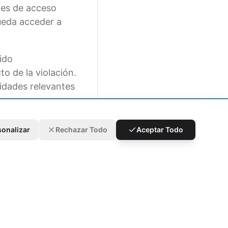
les de acceso
pueda acceder a
ido
to de la violación.
idades relevantes
uerzo único sino
sonalizar
Rechazar Todo
Aceptar Todo
e nuestras
sitos regulatorios
e somete a
an y se adhieran
eguras. Nos
seguridad, para