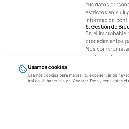
sus datos person
estrictos en su l
información confi
5. Gestión de Bre
En el improbable 
procedimientos par
Nos comprometemos
dentro de los pla
Compromiso Conti
Usamos cookies
El compromiso de
Usamos cookies para mejorar tu experiencia de navega
un compromiso co
tráfico. Al hacer clic en "Aceptar Todo", consientes e
prácticas de prot
en evolución y la
capacitación reg
a los principios d
Al elegir Grubtec
comprometemos a 