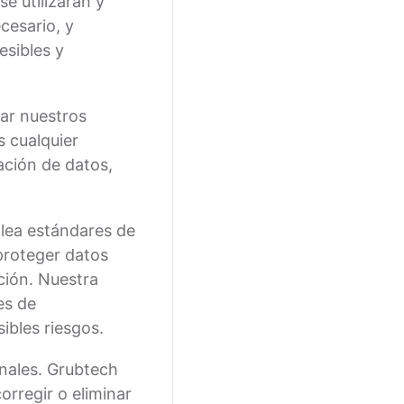
e utilizarán y
cesario, y
esibles y
nar nuestros
 cualquier
ación de datos,
plea estándares de
 proteger datos
ción. Nuestra
es de
ibles riesgos.
nales. Grubtech
orregir o eliminar