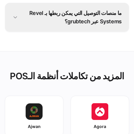
تنطلق معظم تكاملات Revel Systems خلال أيام.
يتولى فريقنا إعداد التكامل معك — دون أي تطوير من
ما منصات التوصيل التي يمكن ربطها بـ Revel
جانبك.
Systems عبر grubtech؟
طلبات وديليفرو وكريم وأكثر من 100 منصة أخرى —
كل طلب يُدخل مباشرة في Revel Systems.
المزيد من تكاملات أنظمة الـPOS
Ajwan
Agora