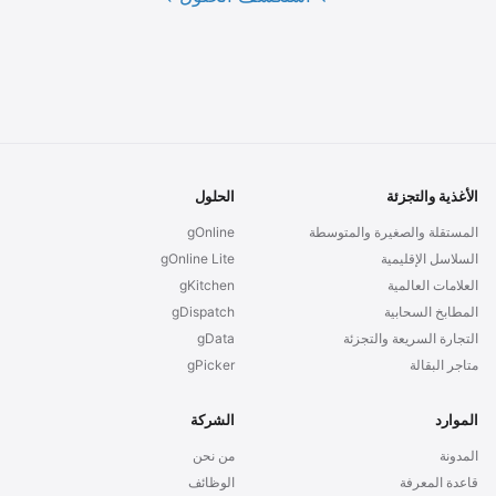
الأغذية والتجزئة
الحلول
المستقلة والصغيرة والمتوسطة
gOnline
السلاسل الإقليمية
gOnline Lite
العلامات العالمية
gKitchen
المطابخ السحابية
gDispatch
التجارة السريعة والتجزئة
gData
متاجر البقالة
gPicker
الموارد
الشركة
المدونة
من نحن
قاعدة المعرفة
الوظائف