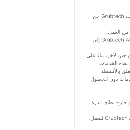
التشخيص والمساعدة في حل مشاكل نقطة البيع و/أو المجمع التي تمنع خدمات Grubtech من
المساعدة في تصعيد مشاكل خدمة نقطة البيع و/أو المجمع غير المرتبطة بـ Grubtech API إلى
ة غير مدرجة في خدمات الدعم القياسية. قد تقوم Grubtech، من حين لآخر، بناءً على
د هذه الخدمات
و توقف تتعلق بالأنشطة
أنشطة تتعلق بهذه الخدمات دون الحصول
أو المشاكل مع برنامج نقطة البيع خارج نطاق Grubtech API، أو خارج نطاق قدرة