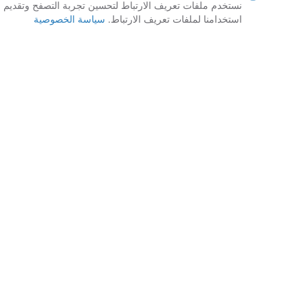
نستخدم ملفات تعريف الارتباط لتحسين تجربة التصفح وتقديم 
الخدمة "معطل
استخدامنا لملفات تعريف الارتباط.
سياسة الخصوصية
متدهورة بشدة،
P1
على الخدمة 
البرنامج. لا ت
تتأثر جوانب 
P2
سلبي بأداء غي
جزئية أو لا تو
مشاكل عامة ت
P3
مجموعة من ال
للخدمات المغ
يتطلب العملا
في قدرات ال
P4
والتثبيت أو ال