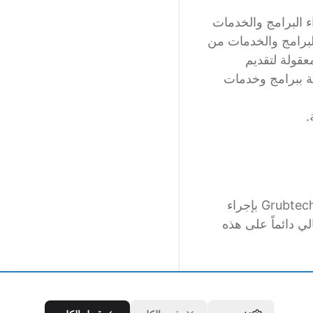
غيل وأداء البرامج والخدمات
لقة بهذه البرامج والخدمات من
ل Grubtech جهوداً تجارية معقولة لتقديم
 ببرامج وخدمات
تحتفظ Grubtech بالحق في تعديل Grubtech API SLAs في أي وقت. إذا قامت Grubtech بإجراء
ي دائماً على هذه