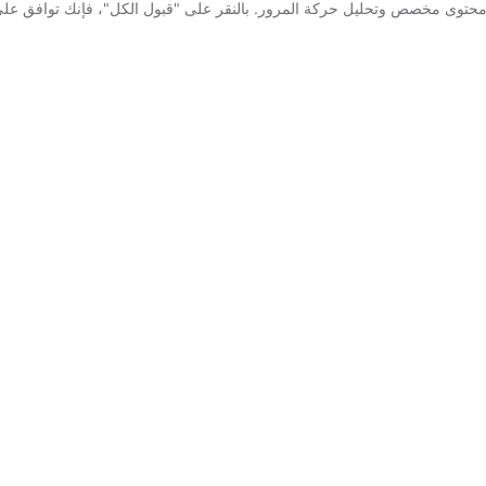
محتوى مخصص وتحليل حركة المرور. بالنقر على "قبول الكل"، فإنك توافق عل
ة"، عمليات الخدمة
 أو هذا تأثير حرج
ساعة
ستوفر Grubtech ال
بسبب عيب في
واحدة
الساعة لحل هذا الوضع.
وجد حلول بديلة.
ستوفر Grubtech م
كبيرة من الخدمة بشكل
8
الإقليمية ف
ر كافية للبرنامج. حلول
ساعات
جد.
الحاجة المعقولة.
تعلق بميزة أو
يوم
ستوفر Grubtech 
ميزات. أداء تشغيلية
العمل
طاة لم تتضرر.
التالي
المشكلة أو توفير حل بديل.
ء معلومات أو مساعدة
يوم
خدمات المغطاة
سيتم التعامل مع هذه الطلبا
العمل
تكوين وهناك تأثير قليل
العمل الإقليمية في Grubtech.