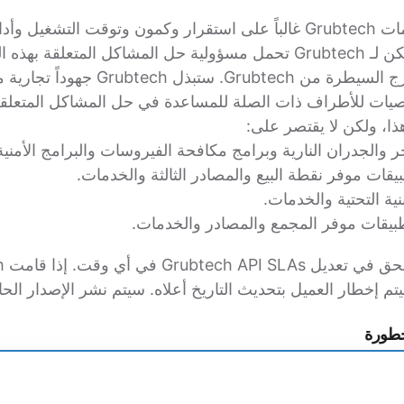
تعتمد وظيفة خدمات Grubtech غالباً على استقرار وكمون وتوقت التش
من طرف ثالث. لا يمكن لـ Grubtech تحمل مسؤولية حل المشاكل المتع
طرف ثالث، وهي خارج السيطرة من Grubtech. ستبذ
يات للأطراف ذات الصلة للمساعدة في حل المشاكل المتعلقة
، ولكن لا يقتصر على:
م إخطار العميل بتحديث التاريخ أعلاه. سيتم نشر الإصدار الحال
وقت
التعريف
موارد Grubtech
الاستجابة