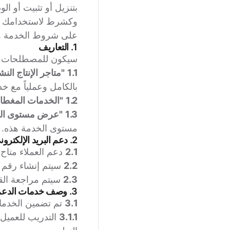
بتنزيل أو تثبيت أو 
وكشرط لاستخدامك للخد
على شروط الخدمة هذه، فإن Grubtech ليست مستعدة لتزويدك بالو
1. التعاريف
سيكون للمصطلحات ذات
1.1
"متاجر الإنتاج الن
بالكامل وعملياً مع خدمات Grubtech 
1.2
"الخدمات المغطاة
1.3
"عرض مستوى ال
مستوى الخدمة هذه.
2. دعم البريد الإلكتروني
2.1
دعم العملاء متاح 
2.2
سيتم إنشاء رقم ح
2.3
سيتم مراجعة القض
3. وصف خدمات الدعم
3.1
تم تضمين الخدمات ا
3.1.1