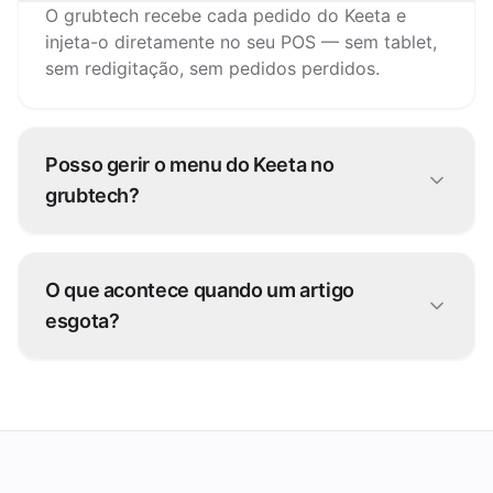
O grubtech recebe cada pedido do Keeta e
injeta-o diretamente no seu POS — sem tablet,
sem redigitação, sem pedidos perdidos.
Posso gerir o menu do Keeta no
grubtech?
Sim. Atualize artigos, preços e disponibilidade
uma vez e o grubtech publica as alterações no
O que acontece quando um artigo
Keeta e em todos os outros canais.
esgota?
Pause-o uma vez no grubtech e fica
indisponível no Keeta e em todas as outras
plataformas de imediato.