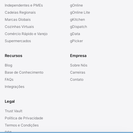
Independentes e PMEs
gOnline
Cadeias Regionais
gOnline Lite
Marcas Globais
gKitchen
Cozinhas Virtuais
gDispatch
Comércio Rápido e Varejo
gData
Supermercados
gPicker
Recursos
Empresa
Blog
Sobre Nós
Base de Conhecimento
Carreiras
FAQs
Contato
Integrações
Legal
Trust Vault
Política de Privacidade
Termos e Condições
DPA