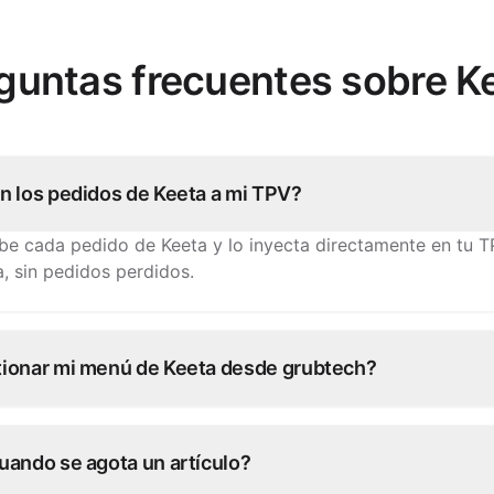
guntas frecuentes sobre K
n los pedidos de Keeta a mi TPV?
be cada pedido de Keeta y lo inyecta directamente en tu TPV
a, sin pedidos perdidos.
ionar mi menú de Keeta desde grubtech?
 artículos, precios y disponibilidad una vez y grubtech publi
eeta y en todos los demás canales conectados.
uando se agota un artículo?