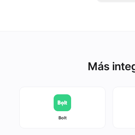
Páusalo una 
resto de tus 
Más inte
Bolt