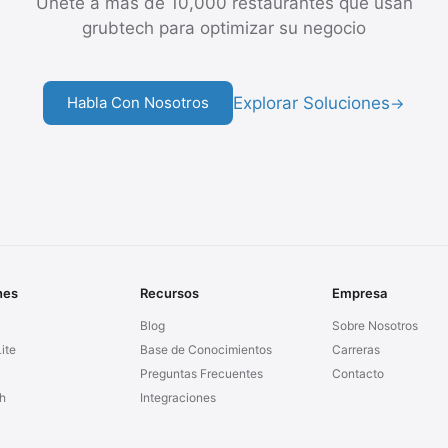
Únete a más de 10,000 restaurantes que usan
grubtech para optimizar su negocio
Explorar Soluciones
Habla Con Nosotros
→
nes
Recursos
Empresa
Blog
Sobre Nosotros
ite
Base de Conocimientos
Carreras
Preguntas Frecuentes
Contacto
h
Integraciones