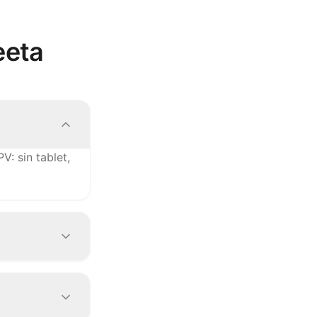
eeta
: sin tablet,
ca los