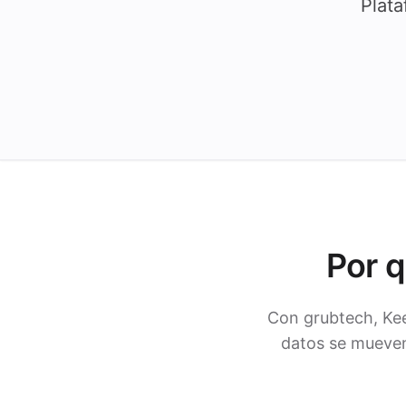
Plat
Por 
Con grubtech, Kee
datos se mueven