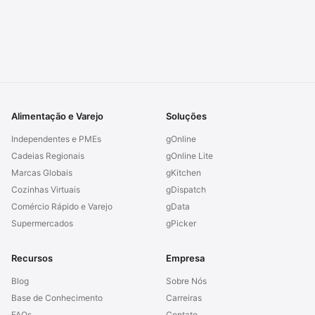
Alimentação e Varejo
Soluções
Independentes e PMEs
gOnline
Cadeias Regionais
gOnline Lite
Marcas Globais
gKitchen
Cozinhas Virtuais
gDispatch
Comércio Rápido e Varejo
gData
Supermercados
gPicker
Recursos
Empresa
Blog
Sobre Nós
Base de Conhecimento
Carreiras
FAQs
Contato