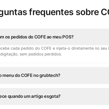
guntas frequentes sobre 
m os pedidos do COFE ao meu POS?
ecebe cada pedido do COFE e injeta-o diretamente no se
edigitação, sem pedidos perdidos.
 o menu do COFE no grubtech?
 artigos, preços e disponibilidade uma vez e o grubtech pub
o COFE e em todos os outros canais.
ece quando um artigo esgota?
vez no grubtech e fica indisponível no COFE e em todas a