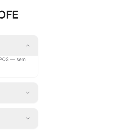
COFE
u POS — sem
lica as
s outras