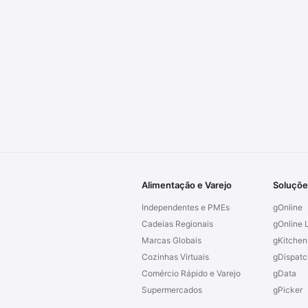
Alimentação e Varejo
Soluçõe
Independentes e PMEs
gOnline
Cadeias Regionais
gOnline L
Marcas Globais
gKitchen
Cozinhas Virtuais
gDispatc
Comércio Rápido e Varejo
gData
Supermercados
gPicker