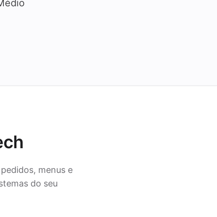
 Médio
ech
 pedidos, menus e
stemas do seu