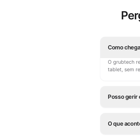
Per
Como chega
O grubtech r
tablet, sem r
Posso gerir
Sim. Atualize
alterações n
O que acont
Pause-o uma 