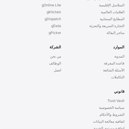
السلاسل الإقليمية
gOnline Lite
العلامات العالمية
gKitchen
المطابخ السحابية
gDispatch
التجارة السريعة والتجزئة
gData
متاجر البقالة
gPicker
الموارد
الشركة
المدونة
من نحن
قاعدة المعرفة
الوظائف
الأسئلة الشائعة
اتصل
التكاملات
قانوني
Trust Vault
سياسة الخصوصية
الشروط والأحكام
اتفاقية معالجة البيانات
اتفاقية مستوى الخدمة