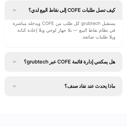
كيف تصل طلبات COFE إلى نقاط البيع لدي؟
يستقبل grubtech كل طلب من COFE ويدخله مباشرة
في نظام نقاط البيع — بلا جهاز لوحي وبلا إعادة كتابة
وبلا طلبات ضائعة.
هل يمكنني إدارة قائمة COFE عبر grubtech؟
نعم. حدّث الأصناف والأسعار والتوفر مرة واحدة ويرسل
grubtech التغييرات إلى COFE وكل قناة متصلة أخرى.
ماذا يحدث عند نفاد صنف؟
أوقفه مرة واحدة في grubtech فيُعلَّم كغير متوفر على
COFE وجميع منصاتك الأخرى فورًا.