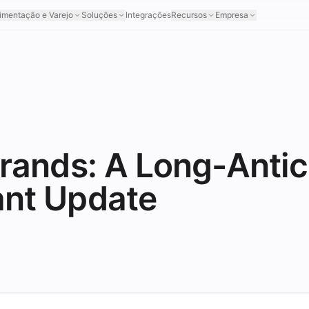
imentação e Varejo
Soluções
Integrações
Recursos
Empresa
Brands: A Long-Anti
ant Update