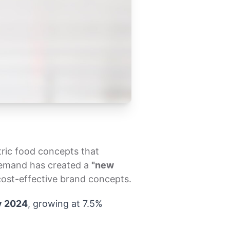
tric food concepts that
y demand has created a
"new
ost-effective brand concepts.
by 2024
, growing at 7.5%