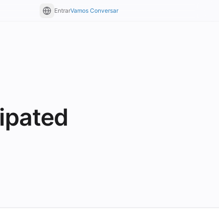
Entrar
Vamos Conversar
cipated