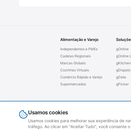
Alimentação e Varejo
Soluçõe
Independentes e PMEs
gOnline
Cadeias Regionais
gOnline L
Marcas Globais
gKitchen
Cozinhas Virtuais
gDispatc
Comércio Rápido e Varejo
gData
Supermercados
gPicker
Usamos cookies
© 2026 grubtech. Todos os direitos reserva
Usamos cookies para melhorar sua experiência de na
tráfego. Ao clicar em "Aceitar Tudo", você consente 