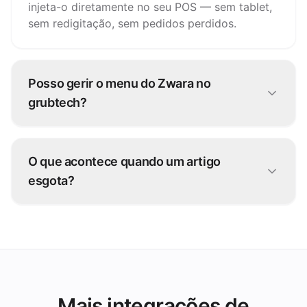
injeta-o diretamente no seu POS — sem tablet,
sem redigitação, sem pedidos perdidos.
Posso gerir o menu do Zwara no
grubtech?
Sim. Atualize artigos, preços e disponibilidade
uma vez e o grubtech publica as alterações no
O que acontece quando um artigo
Zwara e em todos os outros canais.
esgota?
Pause-o uma vez no grubtech e fica
indisponível no Zwara e em todas as outras
plataformas de imediato.
Mais integrações de