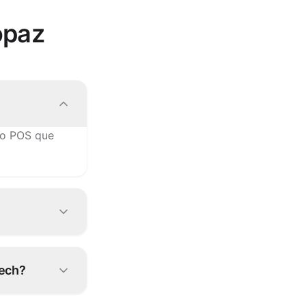
opaz
no POS que
configura a
tech?
nte no Topaz.