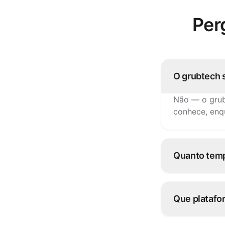
Per
O grubtech 
Não — o grub
conhece, enq
Quanto temp
A maioria das
integração c
Que platafor
Mais de 100 