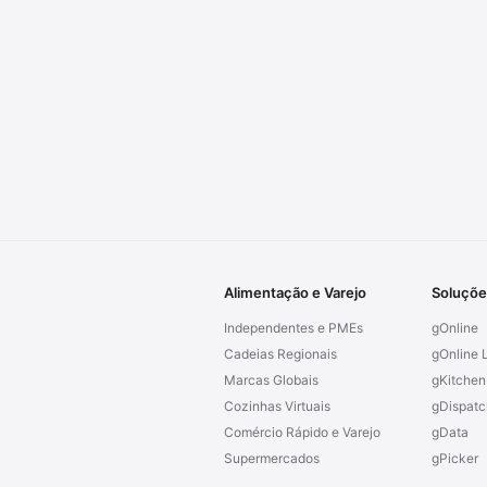
Alimentação e Varejo
Soluçõe
Independentes e PMEs
gOnline
Cadeias Regionais
gOnline L
Marcas Globais
gKitchen
Cozinhas Virtuais
gDispatc
Comércio Rápido e Varejo
gData
Supermercados
gPicker