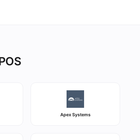
 POS
Apex Systems