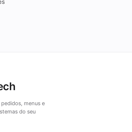
es
tech
 pedidos, menus e
istemas do seu