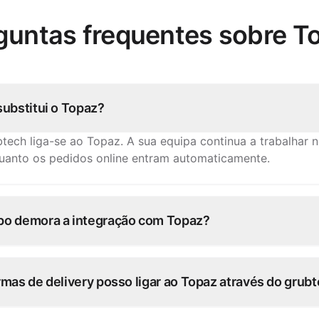
guntas frequentes sobre T
substitui o Topaz?
tech liga-se ao Topaz. A sua equipa continua a trabalhar 
uanto os pedidos online entram automaticamente.
o demora a integração com Topaz?
 ligações Topaz fica operacional em dias. A nossa equipa 
onsigo — sem desenvolvimento do seu lado.
mas de delivery posso ligar ao Topaz através do grub
plataformas de pedidos — cada pedido é injetado diretame