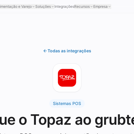
imentação e Varejo
Soluções
Integrações
Recursos
Empresa
Todas as integrações
Sistemas POS
ue o Topaz ao grub