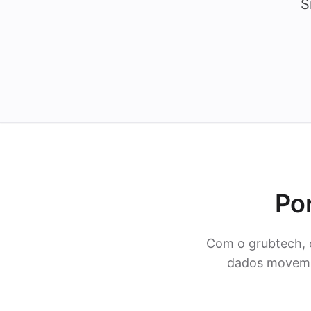
S
Por
Com o grubtech, 
dados movem-s