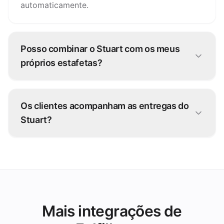
automaticamente.
Posso combinar o Stuart com os meus
próprios estafetas?
Sim. Muitos operadores usam uma frota híbrida:
os seus estafetas para pedidos próximos e o
Os clientes acompanham as entregas do
Stuart para picos e distâncias maiores.
Stuart?
Sim — o estado em direto do Stuart volta
através do grubtech para a sua equipa e os
seus clientes.
Mais integrações de