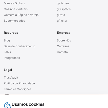
Marcas Globais
gKitchen
Cozinhas Virtuais
gDispatch
Comércio Rápido e Varejo
gData
Supermercados
gPicker
Recursos
Empresa
Blog
Sobre Nós
Base de Conhecimento
Carreiras
FAQs
Contato
Integrações
Legal
Trust Vault
Política de Privacidade
Termos e Condições
DPA
SLA
Usamos cookies
GDPR (UE)