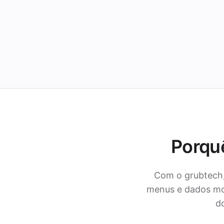
Porquê
Com o grubtech,
menus e dados mo
do