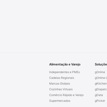
Alimentação e Varejo
Soluçõe
Independentes e PMEs
gOnline
Cadeias Regionais
gOnline L
Marcas Globais
gKitchen
Cozinhas Virtuais
gDispatc
Comércio Rápido e Varejo
gData
Supermercados
gPicker