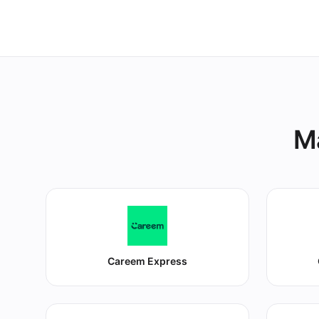
equipa e os s
Ma
Careem Express