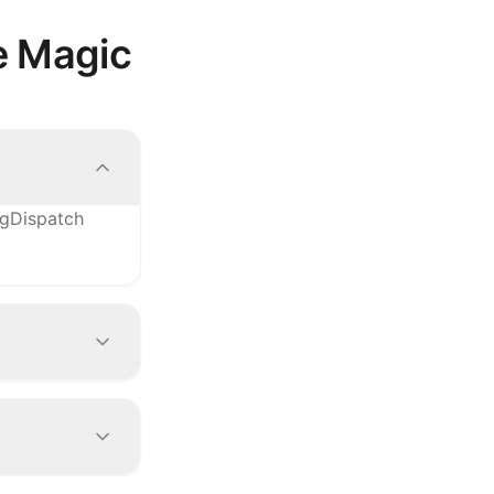
e Magic
 gDispatch
 pedidos
ra a sua