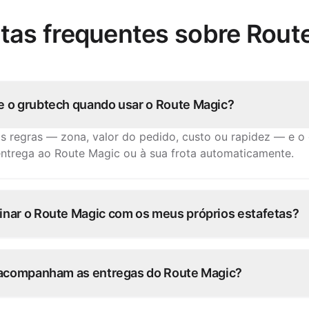
tas frequentes sobre Rout
 o grubtech quando usar o Route Magic?
as regras — zona, valor do pedido, custo ou rapidez — e o
entrega ao Route Magic ou à sua frota automaticamente.
nar o Route Magic com os meus próprios estafetas?
peradores usam uma frota híbrida: os seus estafetas para
Route Magic para picos e distâncias maiores.
 acompanham as entregas do Route Magic?
do em direto do Route Magic volta através do grubtech pa