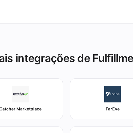
eus clientes.
is integrações de Fulfillm
Catcher Marketplace
FarEye