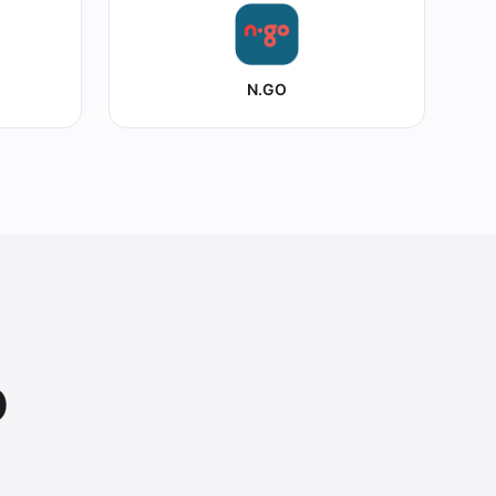
N.GO
o