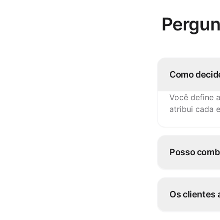
Pergun
Como decide
Você define 
atribui cada 
Posso combi
Sim. Muitos o
próximos e o 
Os clientes
Sim — o esta