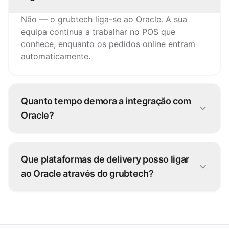
Não — o grubtech liga-se ao Oracle. A sua
equipa continua a trabalhar no POS que
conhece, enquanto os pedidos online entram
automaticamente.
Quanto tempo demora a integração com
Oracle?
A maioria das ligações Oracle fica operacional
em dias. A nossa equipa configura a integração
Que plataformas de delivery posso ligar
consigo — sem desenvolvimento do seu lado.
ao Oracle através do grubtech?
Mais de 100 plataformas de pedidos — cada
pedido é injetado diretamente no Oracle.