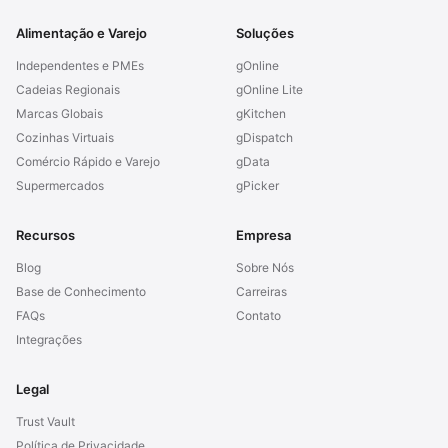
Alimentação e Varejo
Soluções
Independentes e PMEs
gOnline
Cadeias Regionais
gOnline Lite
Marcas Globais
gKitchen
Cozinhas Virtuais
gDispatch
Comércio Rápido e Varejo
gData
Supermercados
gPicker
Recursos
Empresa
Blog
Sobre Nós
Base de Conhecimento
Carreiras
FAQs
Contato
Integrações
Legal
Trust Vault
Política de Privacidade