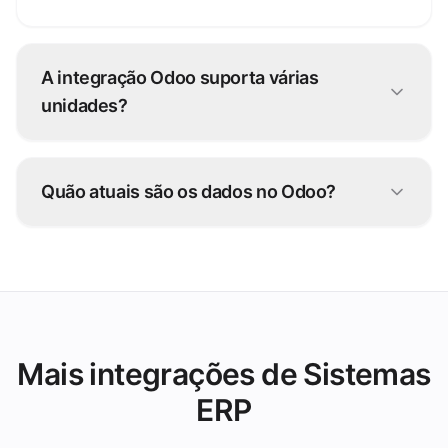
A integração Odoo suporta várias
unidades?
Sim. As vendas de cada unidade lançam na
entidade certa no Odoo, com detalhe por canal.
Quão atuais são os dados no Odoo?
O Odoo reflete a sua operação continuamente
— os dados sincronizam sem exportações
manuais.
Mais integrações de Sistemas
ERP