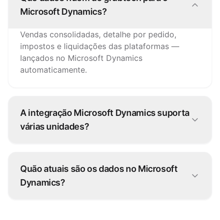
Microsoft Dynamics?
Vendas consolidadas, detalhe por pedido,
impostos e liquidações das plataformas —
lançados no Microsoft Dynamics
automaticamente.
A integração Microsoft Dynamics suporta
várias unidades?
Sim. As vendas de cada unidade lançam na
entidade certa no Microsoft Dynamics, com
Quão atuais são os dados no Microsoft
detalhe por canal.
Dynamics?
O Microsoft Dynamics reflete a sua operação
continuamente — os dados sincronizam sem