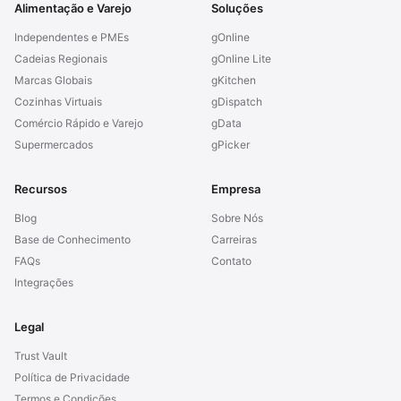
Alimentação e Varejo
Soluções
Independentes e PMEs
gOnline
Cadeias Regionais
gOnline Lite
Marcas Globais
gKitchen
Cozinhas Virtuais
gDispatch
Comércio Rápido e Varejo
gData
Supermercados
gPicker
Recursos
Empresa
Blog
Sobre Nós
Base de Conhecimento
Carreiras
FAQs
Contato
Integrações
Legal
Trust Vault
Política de Privacidade
Termos e Condições