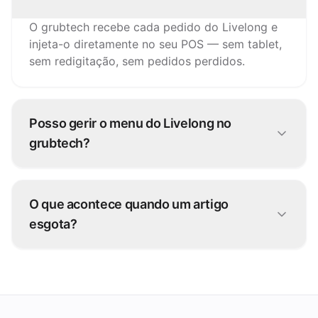
O grubtech recebe cada pedido do Livelong e
injeta-o diretamente no seu POS — sem tablet,
sem redigitação, sem pedidos perdidos.
Posso gerir o menu do Livelong no
grubtech?
Sim. Atualize artigos, preços e disponibilidade
uma vez e o grubtech publica as alterações no
O que acontece quando um artigo
Livelong e em todos os outros canais.
esgota?
Pause-o uma vez no grubtech e fica
indisponível no Livelong e em todas as outras
plataformas de imediato.