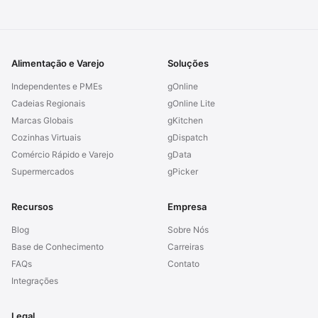
Alimentação e Varejo
Soluções
Independentes e PMEs
gOnline
Cadeias Regionais
gOnline Lite
Marcas Globais
gKitchen
Cozinhas Virtuais
gDispatch
Comércio Rápido e Varejo
gData
Supermercados
gPicker
Recursos
Empresa
Blog
Sobre Nós
Base de Conhecimento
Carreiras
FAQs
Contato
Integrações
Legal