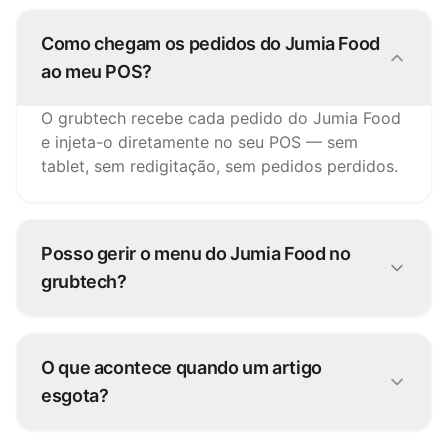
Como chegam os pedidos do Jumia Food
ao meu POS?
O grubtech recebe cada pedido do Jumia Food
e injeta-o diretamente no seu POS — sem
tablet, sem redigitação, sem pedidos perdidos.
Posso gerir o menu do Jumia Food no
grubtech?
Sim. Atualize artigos, preços e disponibilidade
uma vez e o grubtech publica as alterações no
O que acontece quando um artigo
Jumia Food e em todos os outros canais.
esgota?
Pause-o uma vez no grubtech e fica