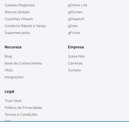
Cadeias Regionais
gOnline Lite
Marcas Globais
gKitchen
Cozinhas Virtuais
gDispatch
Comércio Rápido e Varejo
gData
Supermercados
gPicker
Recursos
Empresa
Blog
Sobre Nós
Base de Conhecimento
Carreiras
FAQs
Contato
Integrações
Legal
Trust Vault
Política de Privacidade
Termos e Condições
DPA
SLA