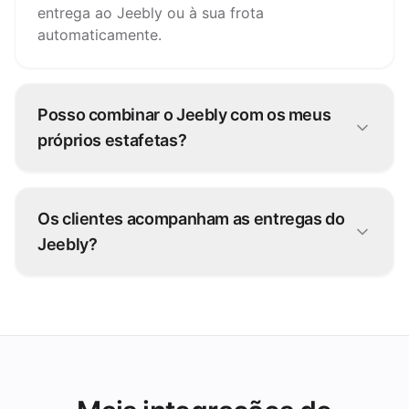
entrega ao Jeebly ou à sua frota
automaticamente.
Posso combinar o Jeebly com os meus
próprios estafetas?
Sim. Muitos operadores usam uma frota híbrida:
os seus estafetas para pedidos próximos e o
Os clientes acompanham as entregas do
Jeebly para picos e distâncias maiores.
Jeebly?
Sim — o estado em direto do Jeebly volta
através do grubtech para a sua equipa e os
seus clientes.