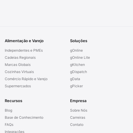
Alimentação e Varejo
Soluções
Independentes e PMEs
gOnline
Cadeias Regionais
gOnline Lite
Marcas Globais
gKitchen
Cozinhas Virtuais
gDispatch
Comércio Rápido e Varejo
gData
Supermercados
gPicker
Recursos
Empresa
Blog
Sobre Nós
Base de Conhecimento
Carreiras
FAQs
Contato
Integrações