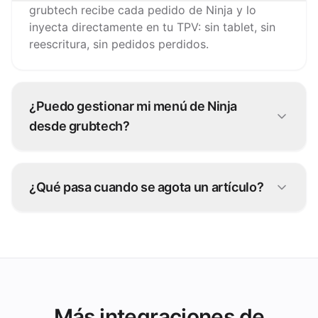
grubtech recibe cada pedido de Ninja y lo
inyecta directamente en tu TPV: sin tablet, sin
reescritura, sin pedidos perdidos.
¿Puedo gestionar mi menú de Ninja
desde grubtech?
Sí. Actualiza artículos, precios y disponibilidad
una vez y grubtech publica los cambios en
¿Qué pasa cuando se agota un artículo?
Ninja y en todos los demás canales conectados.
Páusalo una vez en grubtech y quedará
marcado como no disponible en Ninja y en el
resto de tus plataformas al instante.
Más integraciones de