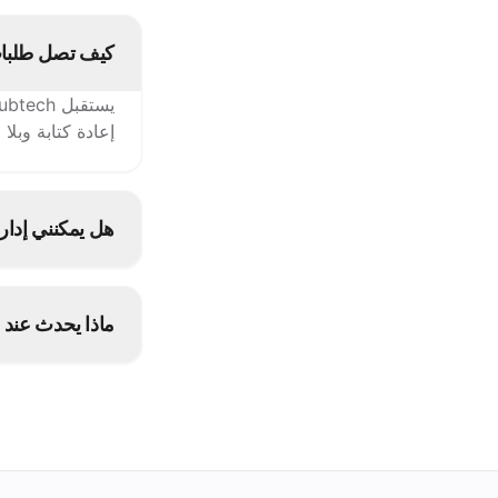
كيف تصل طلبات Ninja إلى نقاط البي
إعادة كتابة وبلا
هل يمكنني إدارة قائمة Ninja
متصلة أخرى.
ماذا يحدث عند 
أوقفه مرة واحدة في grubtech فيُعلَّم كغير متوفر على Ninja وجم