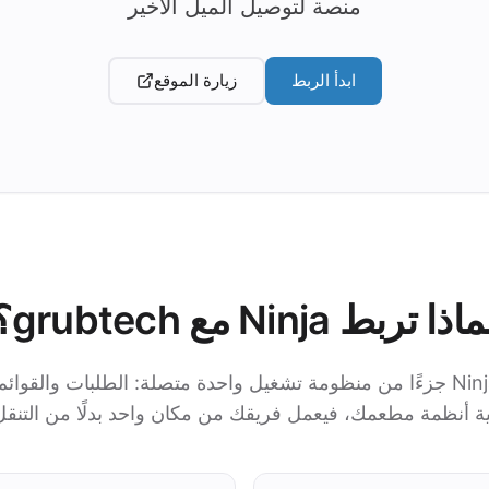
منصة لتوصيل الميل الأخير
ابدأ الربط
زيارة الموقع
اذا تربط Ninja مع grubtech؟
مع grubtech يصبح Ninja جزءًا من منظومة تشغيل واحدة متصلة: الطلبات والقوا