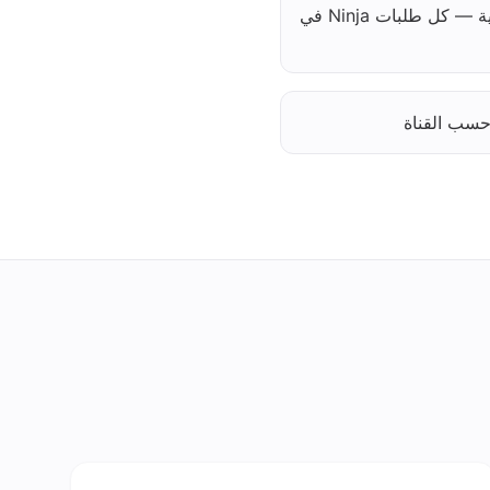
وداعًا لفوضى الأجهزة اللوحية — كل طلبات Ninja في