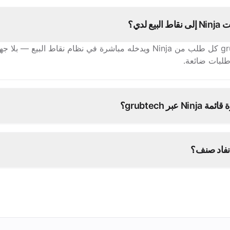
ع لدي؟
يستقبل grubtech كل طلب من Ninja ويدخله مباشرة في نظام نقاط البيع — 
 طلبات ضائعة.
 عبر grubtech؟
نفاد صنف؟
يع منصاتك الأخرى فورًا.