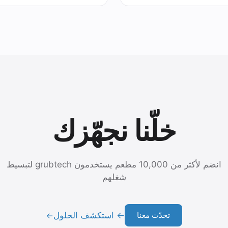
خلّنا نجهّزك
انضم لأكثر من 10,000 مطعم يستخدمون grubtech لتبسيط
شغلهم
← استكشف الحلول
تحدّث معنا
→