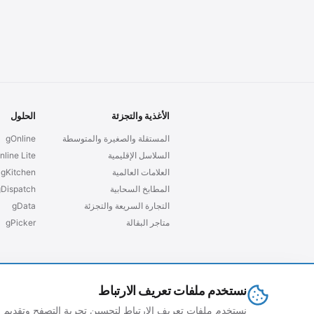
الأغذية والتجزئة
الحلول
المستقلة والصغيرة والمتوسطة
gOnline
السلاسل الإقليمية
nline Lite
العلامات العالمية
gKitchen
المطابخ السحابية
gDispatch
التجارة السريعة والتجزئة
gData
متاجر البقالة
gPicker
نستخدم ملفات تعريف الارتباط
© 2026 grubtech. جميع الحقوق محفوظة.
نستخدم ملفات تعريف الارتباط لتحسين تجربة التصفح وتقديم 