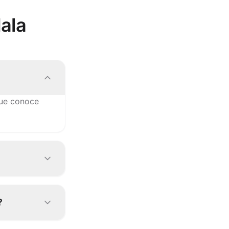
ala
que conoce
uipo la
?
e en Hala.