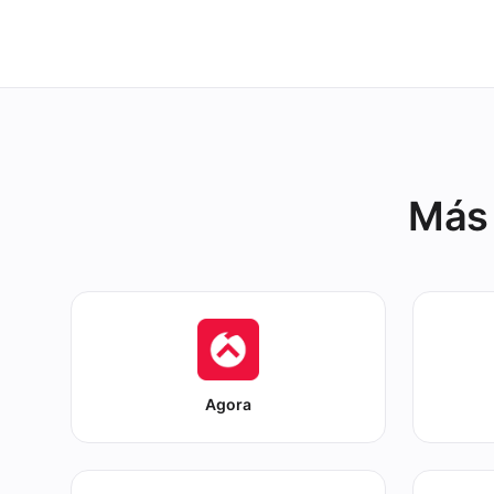
Más 
Agora