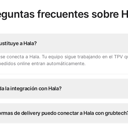
eguntas frecuentes sobre H
stituye a Hala?
 se conecta a Hala. Tu equipo sigue trabajando en el TPV 
pedidos online entran automáticamente.
a la integración con Hala?
 conexiones con Hala están operativas en días. Nuestro eq
tigo, sin desarrollo por tu parte.
ormas de delivery puedo conectar a Hala con grubtech
lataformas de pedidos: cada pedido se inyecta directament