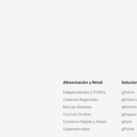
Alimentación y Retail
Solucio
Independientes y PYMEs
gOnline
Cadenas Regionales
gOnline L
Marcas Globales
gKitchen
Cocinas Ocultas
gDispatc
Comercio Rápido y Retail
gData
Supermercados
gPicker