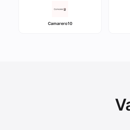
Camarero10
V