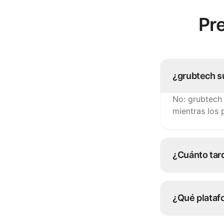
Pr
¿grubtech su
No: grubtech
mientras los 
¿Cuánto tard
La mayoría de
configura con
¿Qué plataf
Más de 100 p