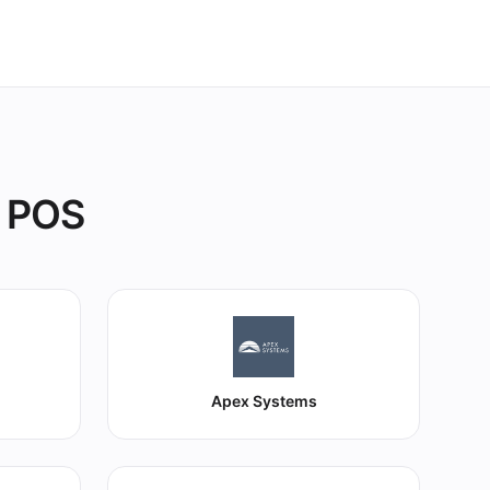
s POS
Apex Systems