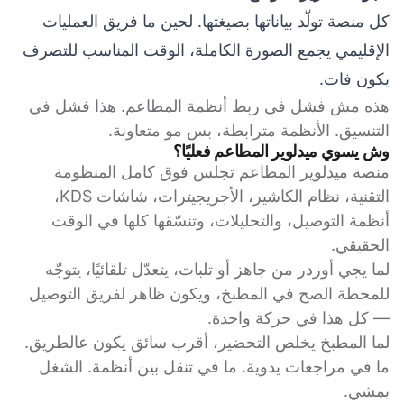
كل منصة تولّد بياناتها بصيغتها. لحين ما فريق العمليات
الإقليمي يجمع الصورة الكاملة، الوقت المناسب للتصرف
يكون فات.
هذه مش فشل في ربط أنظمة المطاعم. هذا فشل في
التنسيق. الأنظمة مترابطة، بس مو متعاونة.
وش يسوي ميدلوير المطاعم فعليًا؟
منصة ميدلوير المطاعم تجلس فوق كامل المنظومة
التقنية، نظام الكاشير، الأجريجيترات، شاشات KDS،
أنظمة التوصيل، والتحليلات، وتنسّقها كلها في الوقت
الحقيقي.
لما يجي أوردر من جاهز أو تلبات، يتعدّل تلقائيًا، يتوجّه
للمحطة الصح في المطبخ، ويكون ظاهر لفريق التوصيل
— كل هذا في حركة واحدة.
لما المطبخ يخلص التحضير، أقرب سائق يكون عالطريق.
ما في مراجعات يدوية. ما في تنقل بين أنظمة. الشغل
يمشي.