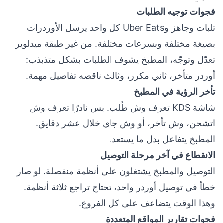
فجوات توجيه الطلبات
تلبات وجاهز وUber Eats كل واحد يرسل الأوردرات
بصيغة مختلفة وبسرعات مختلفة. من غير طبقة ميدلوير
تعدّل وتوجّه، المطبخ يشوف الطلبات بشكل متذبذب:
أوردر متأخر، ثاني مكرر، وثالث ناقصه تفاصيل مهمة.
تأخر الرؤية في المطبخ
شاشة KDS تعرف وش طُلب. بس نادرًا تعرف وش
اتشحن، وش تأخر، أو وش جاي خلال عشر دقايق.
المطبخ يتفاعل بدل ما يستعد.
الانقطاع في آخر مرحلة التوصيل
التوصيل والمطبخ يشتغلون على أنظمة منفصلة. لو صار
خطأ في توصيل أوردر واحد، تحتاج تراجع ثلاثة أنظمة.
وهذا الوقت يتضاعف على كل الفروع.
فجوات تقارير المواقع المتعددة