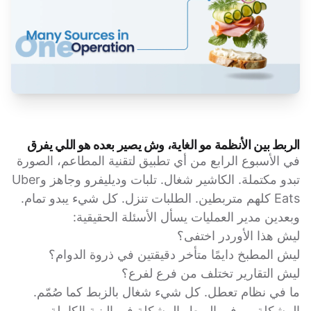
الربط بين الأنظمة مو الغاية، وش يصير بعده هو اللي يفرق
في الأسبوع الرابع من أي تطبيق لتقنية المطاعم، الصورة
تبدو مكتملة. الكاشير شغال. تلبات وديليفرو وجاهز وUber
Eats كلهم متربطين. الطلبات تنزل. كل شيء يبدو تمام.
وبعدين مدير العمليات يسأل الأسئلة الحقيقية:
ليش هذا الأوردر اختفى؟
ليش المطبخ دايمًا متأخر دقيقتين في ذروة الدوام؟
ليش التقارير تختلف من فرع لفرع؟
ما في نظام تعطل. كل شيء شغال بالزبط كما صُمّم.
المشكلة مو في الربط، المشكلة في البنية الكاملة