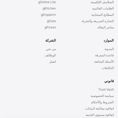
السلاسل الإقليمية
gOnline Lite
العلامات العالمية
gKitchen
المطابخ السحابية
gDispatch
التجارة السريعة والتجزئة
gData
متاجر البقالة
gPicker
الموارد
الشركة
المدونة
من نحن
قاعدة المعرفة
الوظائف
الأسئلة الشائعة
اتصل
التكاملات
قانوني
Trust Vault
سياسة الخصوصية
الشروط والأحكام
اتفاقية معالجة البيانات
اتفاقية مستوى الخدمة