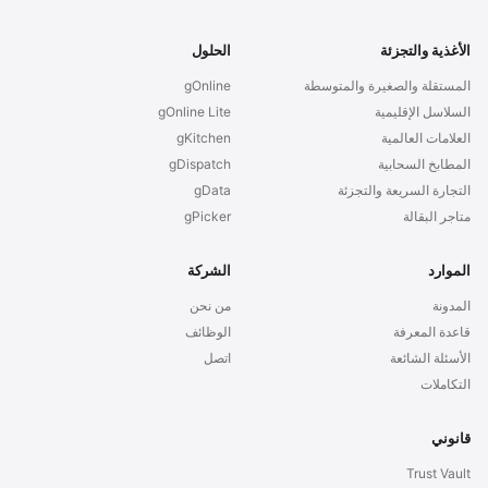
الأغذية والتجزئة
الحلول
المستقلة والصغيرة والمتوسطة
gOnline
السلاسل الإقليمية
gOnline Lite
العلامات العالمية
gKitchen
المطابخ السحابية
gDispatch
التجارة السريعة والتجزئة
gData
متاجر البقالة
gPicker
الموارد
الشركة
المدونة
من نحن
قاعدة المعرفة
الوظائف
الأسئلة الشائعة
اتصل
التكاملات
قانوني
Trust Vault