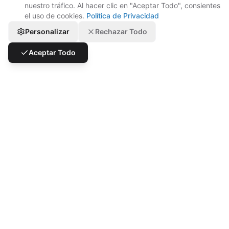
nuestro tráfico. Al hacer clic en "Aceptar Todo", consientes
el uso de cookies.
Política de Privacidad
Personalizar
Rechazar Todo
Aceptar Todo
Desafíos que Resolvemos
Más pedidos en línea es
genial. El caos operativo no.
Los retailers que se expanden a la entrega
rápidamente enfrentan límites operativos. Los pedidos
llegan de múltiples canales. Los catálogos necesitan
actualizaciones constantes. Los equipos de tienda