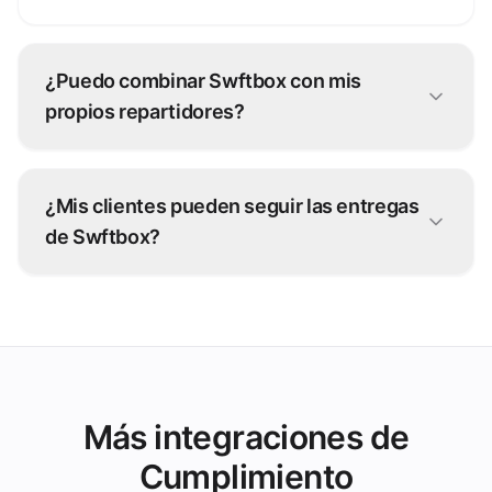
¿Puedo combinar Swftbox con mis
propios repartidores?
Sí. Muchos operadores usan una flota híbrida:
tus repartidores para pedidos cercanos y
¿Mis clientes pueden seguir las entregas
Swftbox para los picos y distancias largas.
de Swftbox?
Sí: el estado en vivo de Swftbox vuelve a través
de grubtech a tu equipo y a tus clientes.
Más integraciones de
Cumplimiento