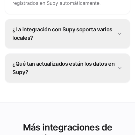
registrados en Supy automáticamente.
¿La integración con Supy soporta varios
locales?
Sí. Las ventas de cada local se registran en la
entidad correcta de Supy, con desglose por
¿Qué tan actualizados están los datos en
canal.
Supy?
Supy refleja tu operación de forma continua: los
datos se sincronizan sin exportaciones
manuales.
Más integraciones de