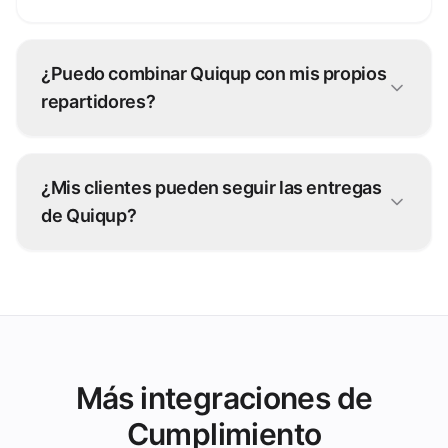
¿Puedo combinar Quiqup con mis propios
repartidores?
Sí. Muchos operadores usan una flota híbrida:
tus repartidores para pedidos cercanos y
¿Mis clientes pueden seguir las entregas
Quiqup para los picos y distancias largas.
de Quiqup?
Sí: el estado en vivo de Quiqup vuelve a través
de grubtech a tu equipo y a tus clientes.
Más integraciones de
Cumplimiento