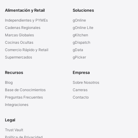
Alimentación y Retail
Soluciones
Independientes y PYMEs
gOnline
Cadenas Regionales
gOnline Lite
Marcas Globales
gKitchen
Cocinas Ocultas
gDispatch
Comercio Rápido y Retail
gData
Supermercados
gPicker
Recursos
Empresa
Blog
Sobre Nosotros
Base de Conocimientos
Carreras
Preguntas Frecuentes
Contacto
Integraciones
Legal
Trust Vault
Política de Privacidad