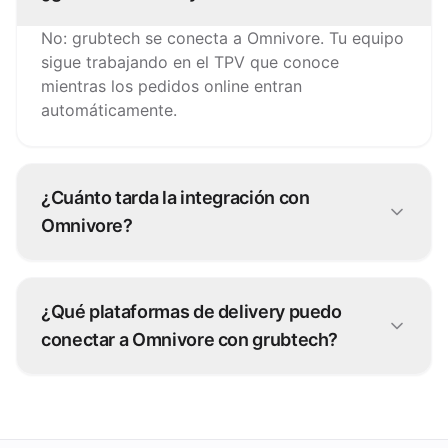
No: grubtech se conecta a Omnivore. Tu equipo
sigue trabajando en el TPV que conoce
mientras los pedidos online entran
automáticamente.
¿Cuánto tarda la integración con
Omnivore?
La mayoría de conexiones con Omnivore están
operativas en días. Nuestro equipo la configura
¿Qué plataformas de delivery puedo
contigo, sin desarrollo por tu parte.
conectar a Omnivore con grubtech?
Más de 100 plataformas de pedidos: cada
pedido se inyecta directamente en Omnivore.