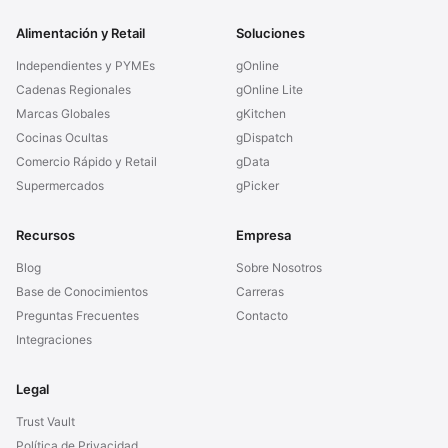
Alimentación y Retail
Soluciones
Independientes y PYMEs
gOnline
Cadenas Regionales
gOnline Lite
Marcas Globales
gKitchen
Cocinas Ocultas
gDispatch
Comercio Rápido y Retail
gData
Supermercados
gPicker
Recursos
Empresa
Blog
Sobre Nosotros
Base de Conocimientos
Carreras
Preguntas Frecuentes
Contacto
Integraciones
Legal
Trust Vault
Política de Privacidad