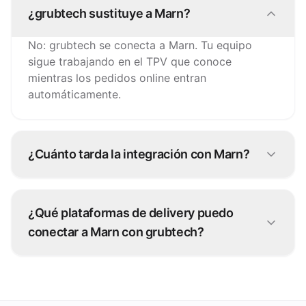
¿grubtech sustituye a Marn?
No: grubtech se conecta a Marn. Tu equipo
sigue trabajando en el TPV que conoce
mientras los pedidos online entran
automáticamente.
¿Cuánto tarda la integración con Marn?
La mayoría de conexiones con Marn están
operativas en días. Nuestro equipo la configura
¿Qué plataformas de delivery puedo
contigo, sin desarrollo por tu parte.
conectar a Marn con grubtech?
Más de 100 plataformas de pedidos: cada
pedido se inyecta directamente en Marn.