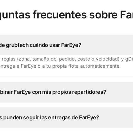
guntas frecuentes sobre Fa
e grubtech cuándo usar FarEye?
s reglas (zona, tamaño del pedido, coste o velocidad) y gD
ntrega a FarEye o a tu propia flota automáticamente.
inar FarEye con mis propios repartidores?
eradores usan una flota híbrida: tus repartidores para pe
 los picos y distancias largas.
s pueden seguir las entregas de FarEye?
 en vivo de FarEye vuelve a través de grubtech a tu equipo 