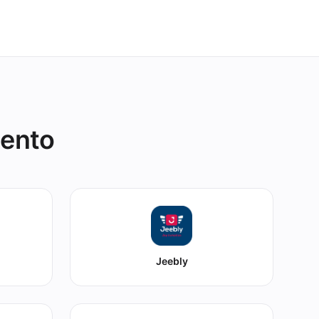
iento
Jeebly