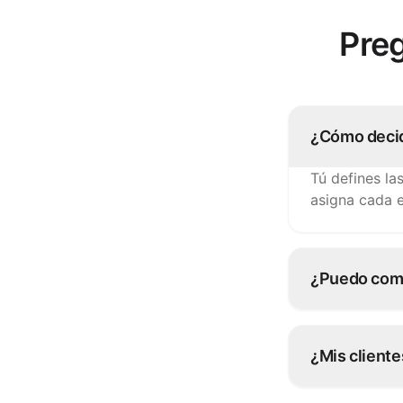
Pre
¿Cómo decid
Tú defines la
asigna cada e
¿Puedo comb
Sí. Muchos op
y FarEye para
¿Mis cliente
Sí: el estado