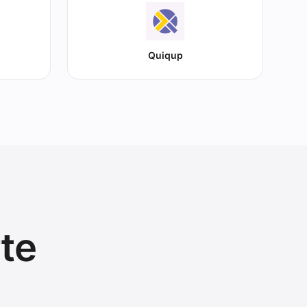
Quiqup
te