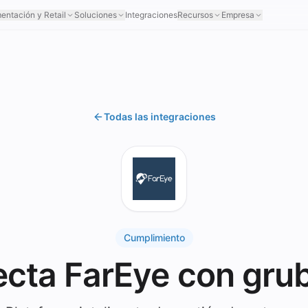
mentación y Retail
Soluciones
Integraciones
Recursos
Empresa
Todas las integraciones
Cumplimiento
cta FarEye con gru