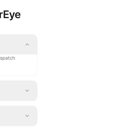
rEye
ispatch
didos cercanos
y a tus