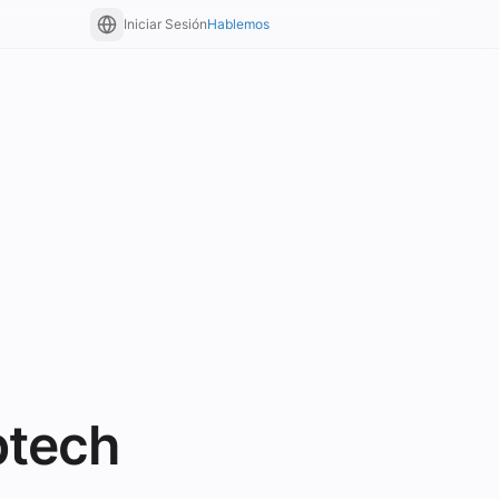
Iniciar Sesión
Hablemos
btech