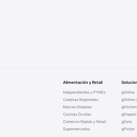
Alimentación y Retail
Solucio
Independientes y PYMEs
gOnline
Cadenas Regionales
gOnline L
Marcas Globales
gKitchen
Cocinas Ocultas
gDispatc
Comercio Rápido y Retail
gData
Supermercados
gPicker