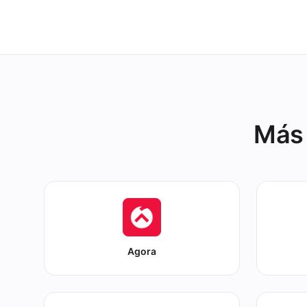
Now.
Más 
Agora