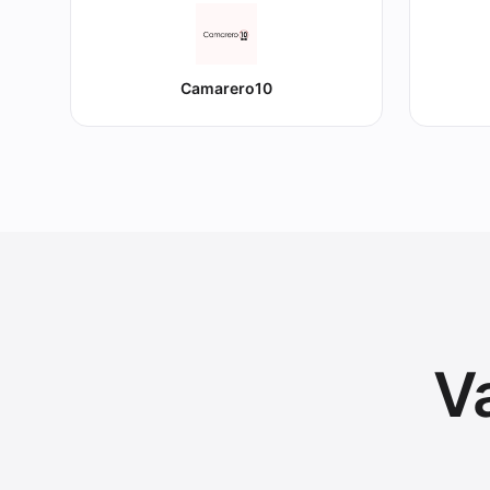
Camarero10
V