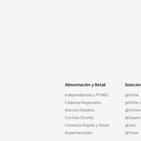
Alimentación y Retail
Solucio
Independientes y PYMEs
gOnline
Cadenas Regionales
gOnline L
Marcas Globales
gKitchen
Cocinas Ocultas
gDispatc
Comercio Rápido y Retail
gData
Supermercados
gPicker