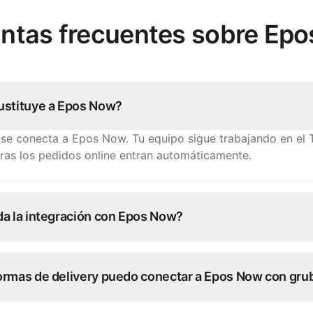
ntas frecuentes sobre Ep
ustituye a Epos Now?
 se conecta a Epos Now. Tu equipo sigue trabajando en el
ras los pedidos online entran automáticamente.
da la integración con Epos Now?
e conexiones con Epos Now están operativas en días. Nues
tigo, sin desarrollo por tu parte.
ormas de delivery puedo conectar a Epos Now con gru
lataformas de pedidos: cada pedido se inyecta directamen