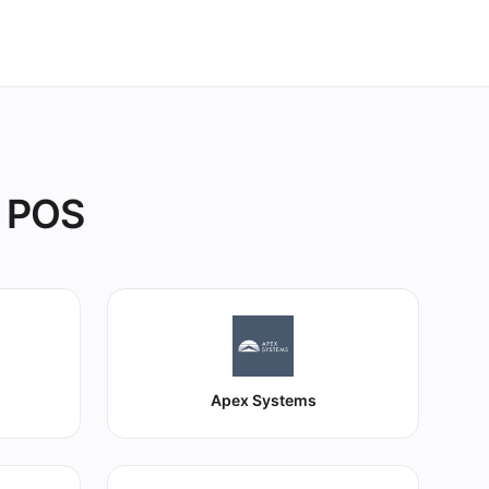
s POS
Apex Systems