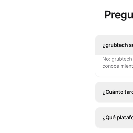
Pregu
¿grubtech s
No: grubtech
conoce mient
¿Cuánto tar
La mayoría d
configura con
¿Qué plataf
Más de 100 p