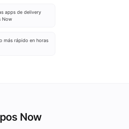
as apps de delivery
os Now
io más rápido en horas
 Epos Now