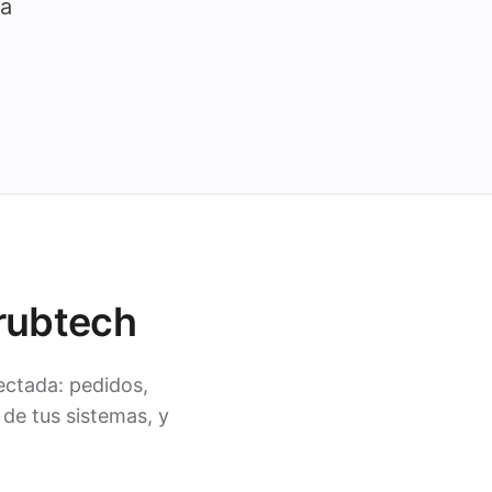
ía
rubtech
ctada: pedidos,
de tus sistemas, y