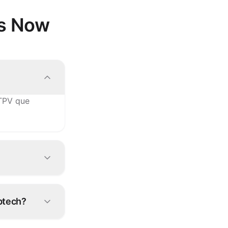
os Now
 TPV que
tro equipo la
btech?
te en Epos