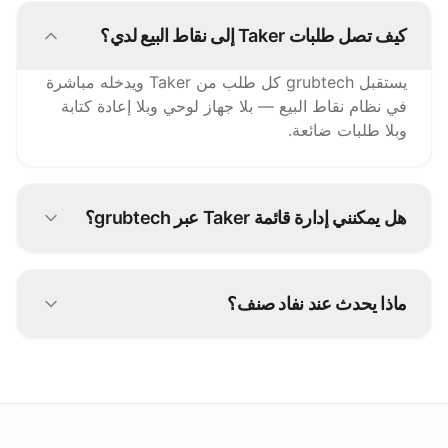
كيف تصل طلبات Taker إلى نقاط البيع لدي؟
يستقبل grubtech كل طلب من Taker ويدخله مباشرة
في نظام نقاط البيع — بلا جهاز لوحي وبلا إعادة كتابة
وبلا طلبات ضائعة.
هل يمكنني إدارة قائمة Taker عبر grubtech؟
نعم. حدّث الأصناف والأسعار والتوفر مرة واحدة ويرسل
grubtech التغييرات إلى Taker وكل قناة متصلة أخرى.
ماذا يحدث عند نفاد صنف؟
أوقفه مرة واحدة في grubtech فيُعلَّم كغير متوفر على
Taker وجميع منصاتك الأخرى فورًا.