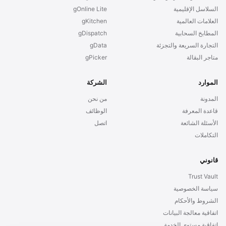
السلاسل الإقليمية
gOnline Lite
العلامات العالمية
gKitchen
المطابخ السحابية
gDispatch
التجارة السريعة والتجزئة
gData
متاجر البقالة
gPicker
الموارد
الشركة
المدونة
من نحن
قاعدة المعرفة
الوظائف
الأسئلة الشائعة
اتصل
التكاملات
قانوني
Trust Vault
سياسة الخصوصية
الشروط والأحكام
اتفاقية معالجة البيانات
اتفاقية مستوى الخدمة