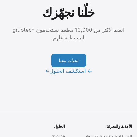
خلّنا نجهّزك
انضم لأكثر من 10,000 مطعم يستخدمون grubtech
لتبسيط شغلهم
تحدّث معنا
← استكشف الحلول
→
الأغذية والتجزئة
الحلول
المستقلة والصغيرة والمتوسطة
gOnline