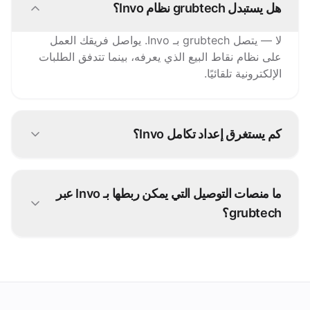
هل يستبدل grubtech نظام Invo؟
لا — يتصل grubtech بـ Invo. يواصل فريقك العمل
على نظام نقاط البيع الذي يعرفه، بينما تتدفق الطلبات
الإلكترونية تلقائيًا.
كم يستغرق إعداد تكامل Invo؟
تنطلق معظم تكاملات Invo خلال أيام. يتولى فريقنا
إعداد التكامل معك — دون أي تطوير من جانبك.
ما منصات التوصيل التي يمكن ربطها بـ Invo عبر
grubtech؟
طلبات وديليفرو وكريم وأكثر من 100 منصة أخرى —
كل طلب يُدخل مباشرة في Invo.