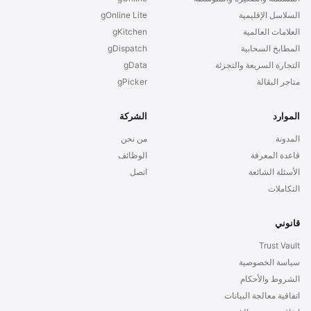
السلاسل الإقليمية
gOnline Lite
العلامات العالمية
gKitchen
المطابخ السحابية
gDispatch
التجارة السريعة والتجزئة
gData
متاجر البقالة
gPicker
الموارد
الشركة
المدونة
من نحن
قاعدة المعرفة
الوظائف
الأسئلة الشائعة
اتصل
التكاملات
قانوني
Trust Vault
سياسة الخصوصية
الشروط والأحكام
اتفاقية معالجة البيانات