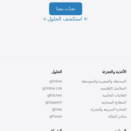
تحدّث معنا
← استكشف الحلول
→
الأغذية والتجزئة
الحلول
المستقلة والصغيرة والمتوسطة
gOnline
السلاسل الإقليمية
gOnline Lite
العلامات العالمية
gKitchen
المطابخ السحابية
gDispatch
التجارة السريعة والتجزئة
gData
متاجر البقالة
gPicker
الموارد
الشركة