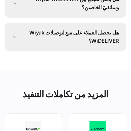
وسائقيّ الخاصين؟
نعم. كثير من المشغلين يعتمدون أسطولًا مختلطًا:
سائقوك للطلبات القريبة وWiyak WiDELIVER للفائض
هل يحصل العملاء على تتبع لتوصيلات Wiyak
والمسافات الأطول.
WiDELIVER؟
نعم — الحالة المباشرة من Wiyak WiDELIVER تعود
عبر grubtech إلى فريقك وعملائك.
المزيد من تكاملات التنفيذ