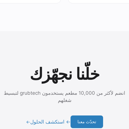
خلّنا نجهّزك
انضم لأكثر من 10,000 مطعم يستخدمون grubtech لتبسيط
شغلهم
← استكشف الحلول
تحدّث معنا
→