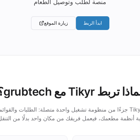
منصة لطلب وتوصيل الطعام
ابدأ الربط
زيارة الموقع
اذا تربط Tikyr مع grubtech؟
مع grubtech يصبح Tikyr جزءًا من منظومة تشغيل واحدة متصلة: الطلبات والقوا