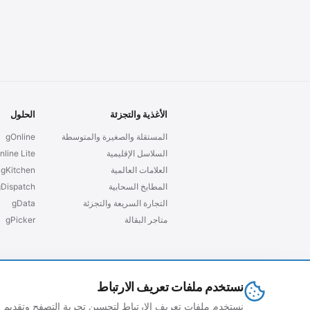
الأغذية والتجزئة
الحلول
المستقلة والصغيرة والمتوسطة
gOnline
السلاسل الإقليمية
nline Lite
العلامات العالمية
gKitchen
المطابخ السحابية
gDispatch
التجارة السريعة والتجزئة
gData
متاجر البقالة
gPicker
نستخدم ملفات تعريف الارتباط
© 2026 grubtech. جميع الحقوق محفوظة.
نستخدم ملفات تعريف الارتباط لتحسين تجربة التصفح وتقديم 