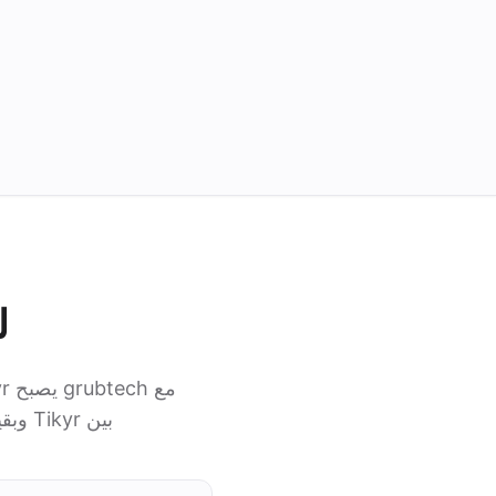
لم
بين Tikyr وبقية أنظمة مطعمك، فيعمل فريقك من مكان واحد بدلًا من التنقل بين الأنظمة.