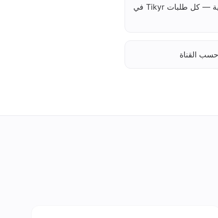
وداعًا لفوضى الأجهزة اللوحية — كل طلبات Tikyr في