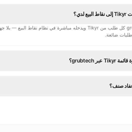
ع لدي؟
يستقبل grubtech كل طلب من Tikyr ويدخله مباشرة في نظام نقاط البيع — 
 طلبات ضائعة.
 عبر grubtech؟
نفاد صنف؟
يع منصاتك الأخرى فورًا.