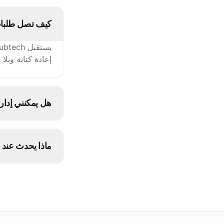
كيف تصل طلبات Tikyr إلى نقاط البي
إعادة كتابة وبلا
هل يمكنني إدارة قائمة Tikyr
متصلة أخرى.
ماذا يحدث عند 
أوقفه مرة واحدة في grubtech فيُعلَّم كغير متوفر على Tikyr وجم