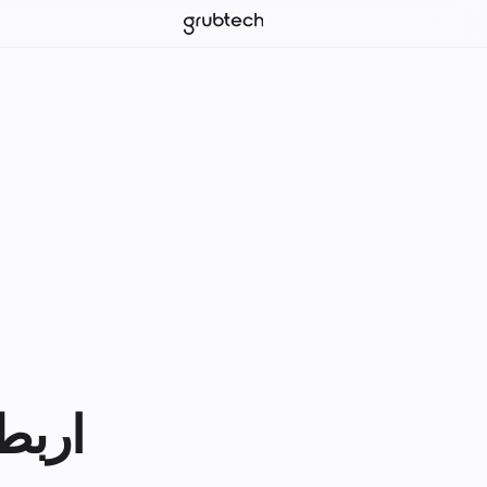
اربط InstaShop مع ch