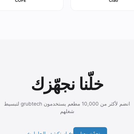
COFE
Ciao
خلّنا نجهّزك
انضم لأكثر من 10,000 مطعم يستخدمون grubtech لتبسيط
شغلهم
← استكشف الحلول
تحدّث معنا
→