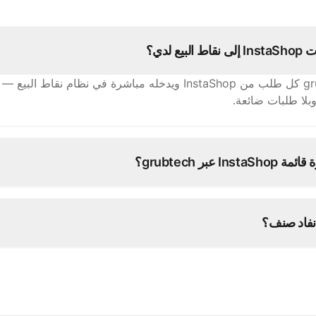
ع لدي؟
يستقبل grubtech كل طلب من InstaShop ويدخله مباشرة في نظام نقاط 
 وبلا طلبات ضائعة.
I عبر grubtech؟
ى.
نفاد صنف؟
ميع منصاتك الأخرى فورًا.