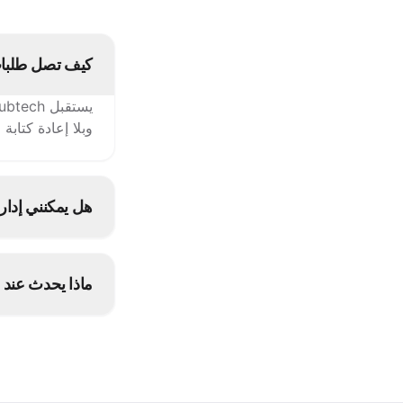
كيف تصل طلبات InstaShop إلى نقاط البي
وبلا إعادة كتابة
هل يمكنني إدارة قائمة nstaShop
قناة متصلة أخر
ماذا يحدث عند 
أوقفه مرة واحدة في grubtech فيُعلَّم كغير متوفر على InstaShop وج