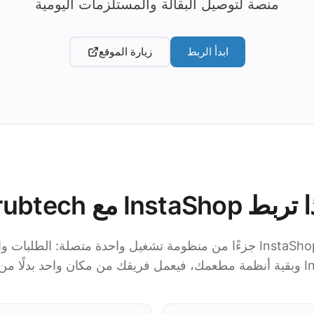
منصة لتوصيل البقالة والمستلزمات اليومية
ابدأ الربط
زيارة الموقع
InstaShop مع grubtech؟
مع grubtech يصبح InstaShop جزءًا من منظومة تشغيل واحدة متصلة: الطل