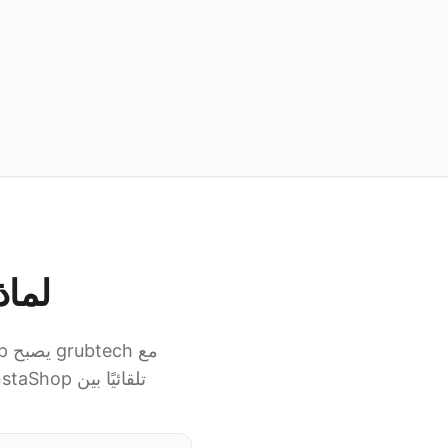
لماذا تربط 
تلقائيًا بين InstaShop وبقية أنظمة مطعمك، فيعمل فريقك من مكان واحد بدلًا من التنقل بين الأنظمة.