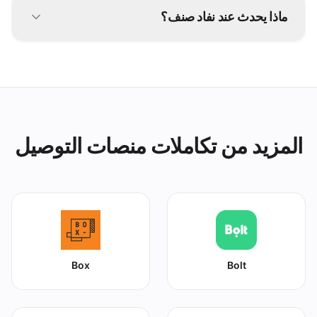
grubtech التغييرات إلى Food Panda وكل قناة متصلة
ماذا يحدث عند نفاد صنف؟
أخرى.
أوقفه مرة واحدة في grubtech فيُعلَّم كغير متوفر على
Food Panda وجميع منصاتك الأخرى فورًا.
المزيد من تكاملات منصات التوصيل
Box
Bolt