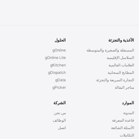
الأغذية والتجزئة
الحلول
المستقلة والصغيرة والمتوسطة
gOnline
السلاسل الإقليمية
gOnline Lite
العلامات العالمية
gKitchen
المطابخ السحابية
gDispatch
التجارة السريعة والتجزئة
gData
متاجر البقالة
gPicker
الموارد
الشركة
المدونة
من نحن
قاعدة المعرفة
الوظائف
الأسئلة الشائعة
اتصل
التكاملات