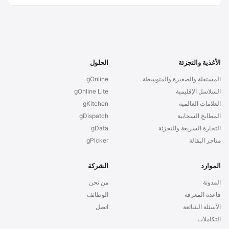
الأغذية والتجزئة
الحلول
المستقلة والصغيرة والمتوسطة
gOnline
السلاسل الإقليمية
gOnline Lite
العلامات العالمية
gKitchen
المطابخ السحابية
gDispatch
التجارة السريعة والتجزئة
gData
متاجر البقالة
gPicker
الموارد
الشركة
المدونة
من نحن
قاعدة المعرفة
الوظائف
الأسئلة الشائعة
اتصل
التكاملات