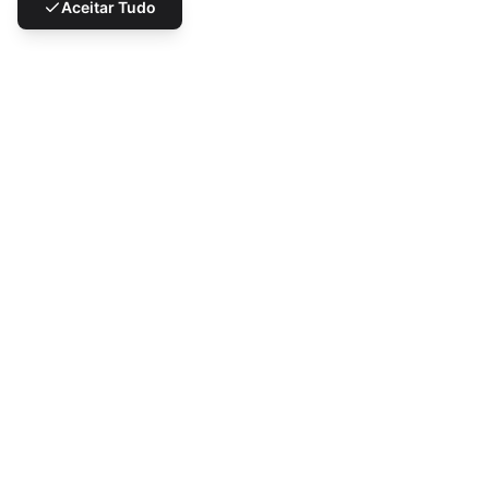
Aceitar Tudo
Desafios que Resolvemos
Desafios de Dark Kitchen,
Resolvidos
Tecnologia projetada especificamente para operações
apenas de entrega
Gerenciar múltiplas marcas virtuais de uma única
cozinha