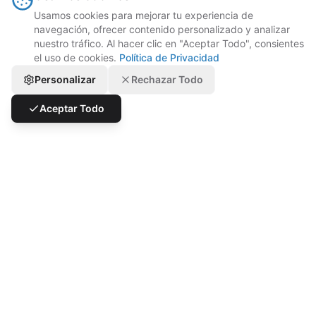
¿Se integran con plataformas de
Usamos cookies para mejorar tu experiencia de
entrega?
navegación, ofrecer contenido personalizado y analizar
nuestro tráfico. Al hacer clic en "Aceptar Todo", consientes
Integraciones
el uso de cookies.
Política de Privacidad
Personalizar
Rechazar Todo
¿Puedo solicitar una integración
Aceptar Todo
personalizada?
Integraciones
¿Qué soporte proporcionan?
Soporte
¿Proporcionan formación?
Soporte