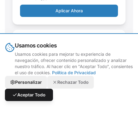
Aplicar Ahora
Content Specialist
Usamos cookies
Cairo, Egypt
Full-time
Usamos cookies para mejorar tu experiencia de
navegación, ofrecer contenido personalizado y analizar
Aplicar Ahora
nuestro tráfico. Al hacer clic en "Aceptar Todo", consientes
el uso de cookies.
Política de Privacidad
Personalizar
Rechazar Todo
Automation Specialist
Aceptar Todo
Cairo, Egypt
Full-time
Aplicar Ahora